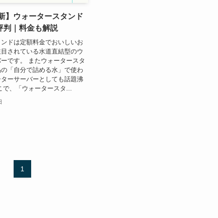
最新】ウォータースタンド
評判｜料金も解説
タンドは定額料金でおいしいお
注目されている水道直結型のウ
ーです。 またウォータースタ
品の「自分で詰める水」で使わ
ーターサーバーとしても話題沸
こで、「ウォータースタ...
日
1