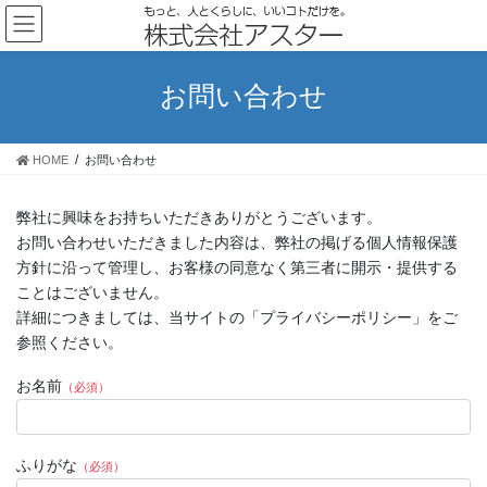
コ
ナ
ン
ビ
テ
ゲ
ン
ー
お問い合わせ
ツ
シ
へ
ョ
ス
ン
HOME
お問い合わせ
キ
に
ッ
移
プ
動
弊社に興味をお持ちいただきありがとうございます。
お問い合わせいただきました内容は、弊社の掲げる個人情報保護
方針に沿って管理し、お客様の同意なく第三者に開示・提供する
ことはございません。
詳細につきましては、当サイトの「プライバシーポリシー」をご
参照ください。
お名前
（必須）
ふりがな
（必須）